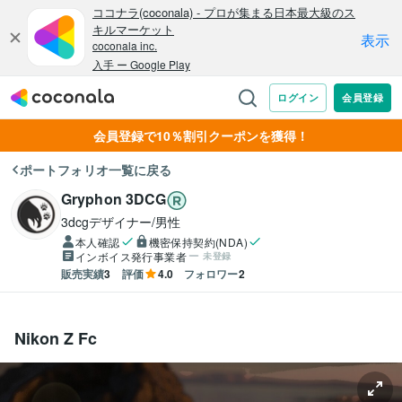
会員登録で10％割引クーポンを獲得！
ポートフォリオ一覧に戻る
Gryphon 3DCG
3dcgデザイナー/男性
本人確認
機密保持契約(NDA)
インボイス発行事業者
未登録
販売実績
3
評価
4.0
フォロワー
2
Nikon Z Fc