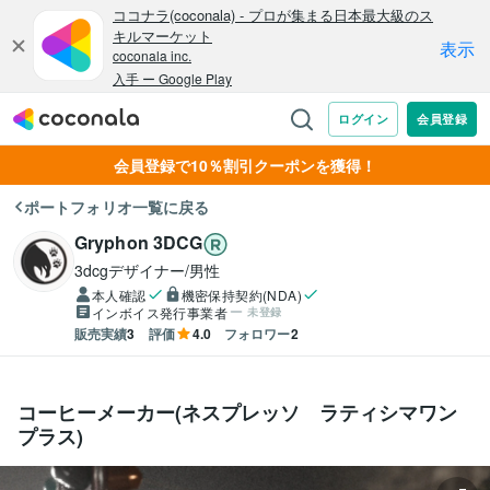
会員登録で10％割引クーポンを獲得！
ポートフォリオ一覧に戻る
Gryphon 3DCG
3dcgデザイナー/男性
本人確認
機密保持契約(NDA)
インボイス発行事業者
未登録
販売実績
3
評価
4.0
フォロワー
2
コーヒーメーカー(ネスプレッソ ラティシマワン
プラス)