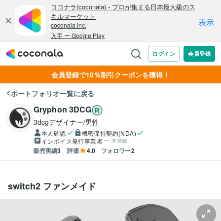
会員登録で10％割引クーポンを獲得！
ポートフォリオ一覧に戻る
Gryphon 3DCG
3dcgデザイナー/男性
本人確認
機密保持契約(NDA)
インボイス発行事業者
未登録
販売実績
3
評価
4.0
フォロワー
2
switch2 ファンメイド