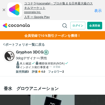
会員登録で10％割引クーポンを獲得！
ポートフォリオ一覧に戻る
Gryphon 3DCG
3dcgデザイナー/男性
本人確認
機密保持契約(NDA)
インボイス発行事業者
未登録
販売実績
3
評価
4.0
フォロワー
2
香水 グロウアニメーション