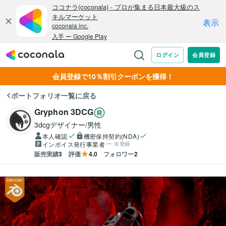
会員登録で10％割引クーポンを獲得！
ポートフォリオ一覧に戻る
Gryphon 3DCG
3dcgデザイナー/男性
本人確認
機密保持契約(NDA)
インボイス発行事業者
未登録
販売実績
3
評価
4.0
フォロワー
2