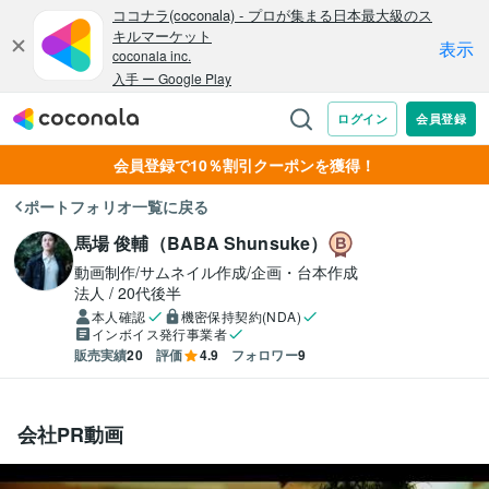
会員登録で10％割引クーポンを獲得！
ポートフォリオ一覧に戻る
馬場 俊輔（BABA Shunsuke）
動画制作/サムネイル作成/企画・台本作成
法人
20代後半
本人確認
機密保持契約(NDA)
インボイス発行事業者
販売実績
20
評価
4.9
フォロワー
9
会社PR動画