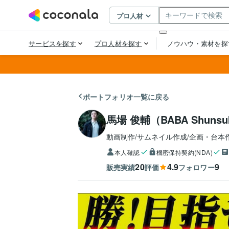
ポートフォリオ一覧に戻る
馬場 俊輔（BABA Shunsu
動画制作/サムネイル作成/企画・台本
本人確認
機密保持契約(NDA)
20
4.9
9
販売実績
評価
フォロワー