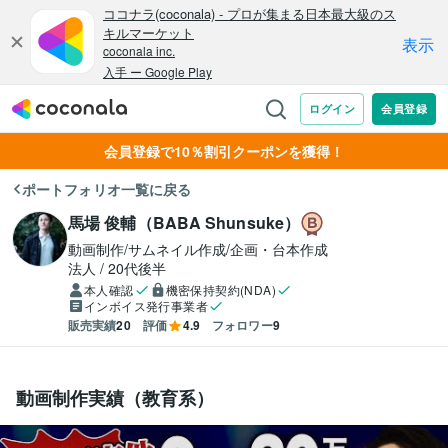
会員登録で10％割引クーポンを獲得！
ポートフォリオ一覧に戻る
馬場 俊輔（BABA Shunsuke）
動画制作/サムネイル作成/企画・台本作成
法人
20代後半
本人確認
機密保持契約(NDA)
インボイス発行事業者
販売実績
20
評価
4.9
フォロワー
9
動画制作実績（教育系）