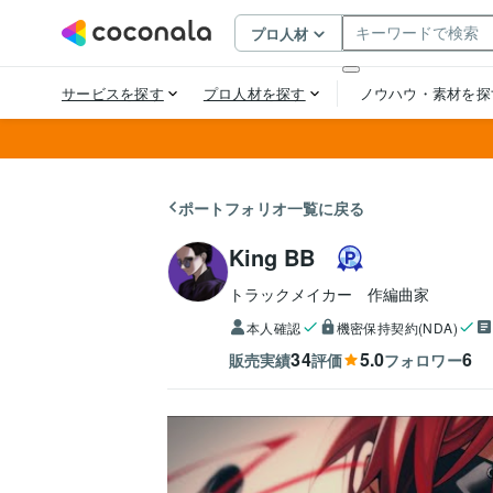
ポートフォリオ一覧に戻る
King BB
トラックメイカー　作編曲家
本人確認
機密保持契約(NDA)
34
5.0
6
販売実績
評価
フォロワー