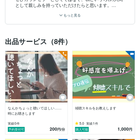
として親しみを持っていただけたらと思います。

もっと見る
これまで、対面や電話、メール、チャットなど、あらゆ
る形態のカウンセリングで、様々なご相談をお受けして
まいりました。その数は約10年で3,000件余りに上りま
す。

出品サービス（8件）
仕事や恋愛、友人、家族など、悩みの種類は沢山ありま
すが、問題というのは、自分が内面に抱えるものが外部
へ影響して引き起こされるものです。

つまり、全てが自分発信の人間関係の問題ということで
すので、ジャンルを限定せず、人間関係全般のお悩みを
お伺いしています。

起きた問題1つひとつをモグラ叩きのように解決するの
も1つの方法ですが、カウンセリングを受けたり、心理
学を学んだりすることで、自分が成長して変われば周り
の人たちとの関係も根本的に改善させていくことができ
なんかちょっと聴いてほしい……
傾聴スキルをお教えします
るため、実はこれこそがコスパもタイパも最強の方法な
時にお聴きします
のです！

0
5.0
1
実績
件
実績
件
200
1,000
カウンセリングや心理学は敷居が高いイメージがありま
円
/分
円
予約受付可
購入可能
すが、実は誰もが日常的に使っているとても身近なもの