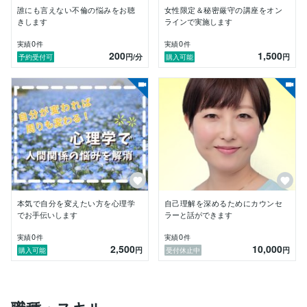
誰にも言えない不倫の悩みをお聴
女性限定＆秘密厳守の講座をオン
きします
ラインで実施します
0
0
実績
件
実績
件
200
1,500
円
/分
円
予約受付可
購入可能
本気で自分を変えたい方を心理学
自己理解を深めるためにカウンセ
でお手伝いします
ラーと話ができます
0
0
実績
件
実績
件
2,500
10,000
円
円
購入可能
受付休止中