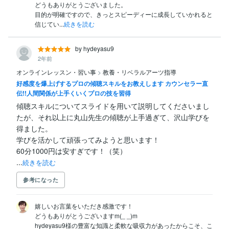
どうもありがとうございました。

目的が明確ですので、きっとスピーディーに成長していかれると
信じてい...
続きを読む
by hydeyasu9
2年前
オンラインレッスン・習い事
>
教養・リベラルアーツ指導
好感度を爆上げするプロの傾聴スキルをお教えします カウンセラー直
伝!!人間関係が上手くいくプロの技を習得
傾聴スキルについてスライドを用いて説明してくださいまし
たが、それ以上に丸山先生の傾聴が上手過ぎて、沢山学びを
得ました。

学びを活かして頑張ってみようと思います！

60分1000円は安すぎです！（笑）

...
続きを読む
参考になった
嬉しいお言葉をいただき感激です！

どうもありがとうございますm(_ _)m

hydeyasu9様の豊富な知識と柔軟な吸収力があったからこそ、こ