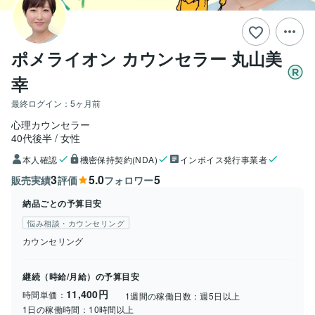
ポメライオン カウンセラー 丸山美
幸
最終ログイン：
5ヶ月前
心理カウンセラー
40代後半
女性
本人確認
機密保持契約(NDA)
インボイス発行事業者
3
5.0
5
販売実績
評価
フォロワー
納品ごとの予算目安
悩み相談・カウンセリング
カウンセリング
継続（時給/月給）の予算目安
11,400円
時間単価：
1週間の稼働日数：
週5日以上
1日の稼働時間：
10時間以上