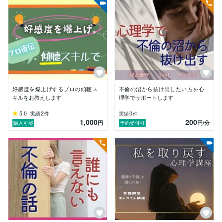
です。

流れに身を委ねて不幸を嘆くよりも、心理学を意識的に
活用しながら理想の生き方を自分の手で切り開いていく
未来の方が、ずっとずっと幸せですよね。

皆様が元気に毎日をいきいきと生きるお手伝いをさせて
いただけたらと思います。

【受注対応範囲】

好感度を爆上げするプロの傾聴ス
不倫の沼から抜け出したい方を心
・カウンセリング

キルをお教えします
理学でサポートします
・夢分析

5.0
2
0
実績
件
実績
件
・心理学講座／セミナー
1,000
200
円
円
/分
購入可能
予約受付可