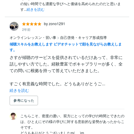
の短い時間でも濃蜜な学びへと価値を高められたのだと思いま
す...
続きを読む
by zono1291
2年前
オンラインレッスン・習い事
>
自己啓発・キャリア形成指導
傾聴スキルをお教えします ビデオチャットで顔を見ながらお教えしま
す。
さすが傾聴のサービスを提供されているだけあって、非常に
話しやすい方でした。経験豊富でボキャブラリーが多く、全
ての問いに根拠を持って答えていただきました。

すごく有意義な時間でした。どうもありがとうご...
続きを読む
参考になった
こちらこそ、密度の濃い、双方にとっての学びの時間とできたの
は、ひとえにぞの様の学びに対する意欲的な姿勢があったからこ
そです。

どうもありがとうございましたm(_ _)m
