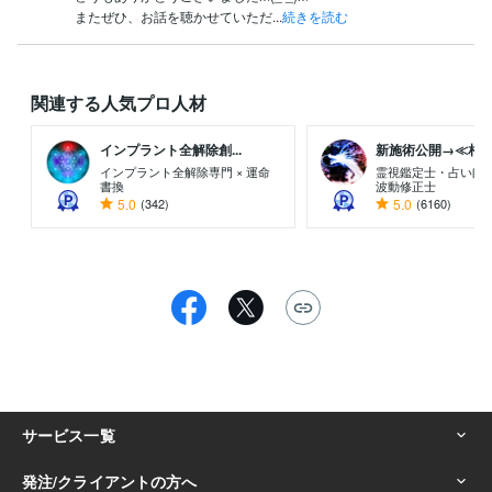
またぜひ、お話を聴かせていただ...
続きを読む
関連する人気プロ人材
インプラント全解除創...
新施術公開→≪相手意
インプラント全解除専門 × 運命
霊視鑑定士・占い師
書換
波動修正士
5.0
(342)
5.0
(6160)