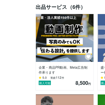
依頼者様ご自身も気づいていなかった魅力
出品サービス（6件）
派手な演出やにぎやかさに頼らず、強いメ
特に、タイポグラフィを活かしたシンプ
す。

リピートでのご依頼も多く、「想像以上の
動画制作が初めての方も安心してご相談く
「イメージはあるけれど、どう伝えれば
企業・商品PR動画、Meta広告制
盛
作承ります
ー
112
5.0
実績
件
8,500
購入可能
購
円