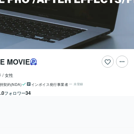
E MOVIE
半
女性
持契約(NDA)
インボイス発行事業者
未登録
.0
34
フォロワー