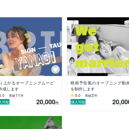
を引き出す動画制作を得意としています。

ッセージ性と印象に残る映像づくりを重視しています。

ルでスタイリッシュな演出により、伝えたい内容を視覚的に整理し、分
仕上がり」「丁寧で安心して任せられる」といったお声を多数いただい
ださい。

いいかわからない」という段階からでも、丁寧に整理しながら形にして
り上がるオープニングムービ
映画予告風のオープニング動
作成します
を制作します
11
2
5.0
5.0
実績
件
実績
件
20,000
20,00
入可能
購入可能
円