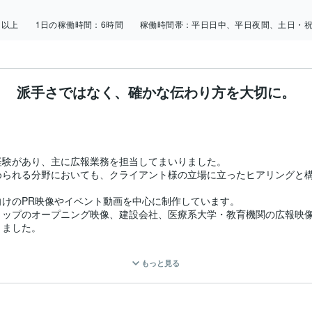
日以上
1日の稼働時間：
6時間
稼働時間帯：
平日日中、平日夜間、土日・
派手さではなく、確かな伝わり方を大切に。
験があり、主に広報業務を担当してまいりました。

られる分野においても、クライアント様の立場に立ったヒアリングと構
けのPR映像やイベント動画を中心に制作しています。

ョップのオープニング映像、建設会社、医療系大学・教育機関の広報映
ました。

ア言語等）の実績もあり、医療・啓発用途において必要となる表現上の
もっと見る
、映像表現として最適化する形で対応しております。

ルを組み合わせるように構成することで、
