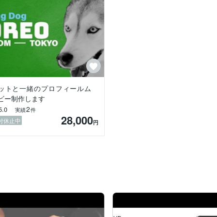
ットと一緒のプロフィールム
ビー制作します
2
5.0
実績
件
28,000
付休止中
円