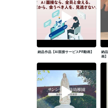
納品作品【AI面接サービスPR動画】
納品
画