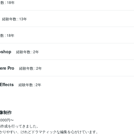
年数
:
18年
経験年数
:
13年
年数
:
18年
oshop
経験年数
:
2年
ere Pro
経験年数
:
2年
Effects
経験年数
:
2年
像制作
,000円〜
画作成を行ってきました。

かりやすい、けれどドラマティックな編集を心がけています。