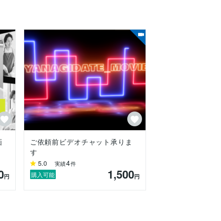
かりやすく伝える表現を得意としていま
ております。

いきます。
画
ご依頼前ビデオチャット承りま
す
4
5.0
実績
件
0
1,500
購入可能
円
円