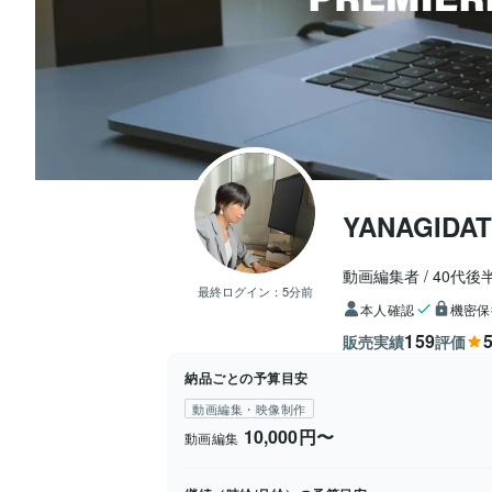
YANAGIDAT
動画編集者
40代後
最終ログイン：
5分前
本人確認
機密保
159
5
販売実績
評価
納品ごとの予算目安
動画編集・映像制作
10,000円〜
動画編集