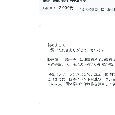
継続（時給/月給）の予算目安
2,000円
時間単価：
1週間の稼働日数：
週5
初めまして。

ご覧いただきありがとうございます。

映画館、弁護士会、法律事務所での勤務経
その経験から、表現の正確さや配慮が求め
現在はフリーランスとして、企業・団体向
これまでに、国際イベント関連ワークシ
くの法人・団体様の映像制作を担当してき
また、多言語テロップ対応（英語・アジ
重視しています。

※翻訳内容はご支給いただいた原稿を元に
頂いた素材の魅力を最大限に活かし、パズ