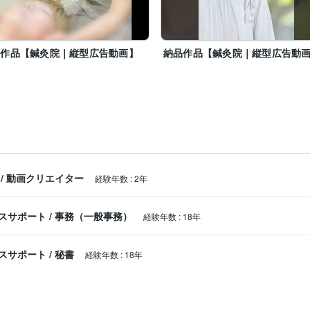
品作品【鍼灸院｜縦型広告動画】
納品作品【鍼灸院｜縦型広告動
/
動画クリエイター
経験年数
:
2年
スサポート
/
事務（一般事務）
経験年数
:
18年
スサポート
/
秘書
経験年数
:
18年