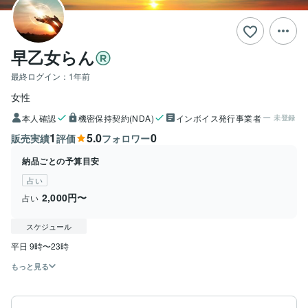
早乙女らん
最終ログイン：
1年前
女性
本人確認
機密保持契約(NDA)
インボイス発行事業者
未登録
1
5.0
0
販売実績
評価
フォロワー
納品ごとの予算目安
占い
2,000円〜
占い
スケジュール
平日 9時〜23時
もっと見る