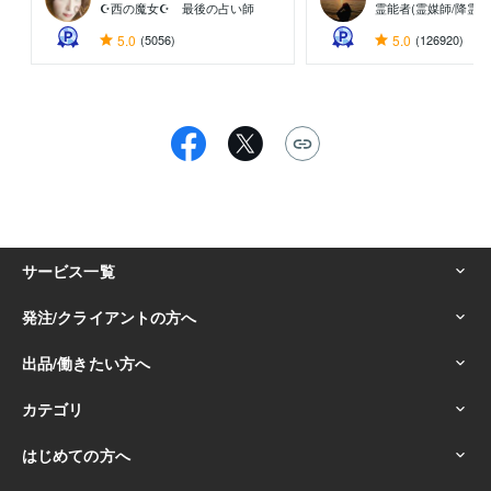
☪西の魔女☪ 最後の占い師
霊能者(霊媒師/降霊術
5.0
(5056)
5.0
(126920)