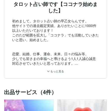
タロット占い師です【ココナラ始めま
した】
初めまして。タロット占い師の早乙女らんです。

他サイトでの過去鑑定実績、ありがたいことに1000件
以上いただいております！

このたび範囲を拡大し「ココナラ」でも活動していきた
いと思い、始めました。

恋愛、結婚、仕事、運命、未来、日々の悩み等、

少しでも皆さまの幸福へと導けるよう1人1人誠心誠意
対応させていきたいと思っております。

もっと見る
なお、アゲ鑑定はしておりません。

良い事言うのは簡単ですが、しっかりと鑑定をしたいの
で多少の辛口鑑定でも前を向いてほしいです。

これからどうするか、何をするかは全てあなた次第で
出品サービス（4件）
す。

あなた次第で全てが変わります。

そんなあなたの幸せへの手助けになれたら良いなと思っ
ております。
