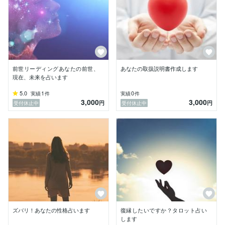
この先も皆さまのお幸せを願っております。

※商品の性質上、ご購入後の返金、クレームはご対応で
きませんのでご了承ください。
前世リーディングあなたの前世、
あなたの取扱説明書作成します
現在、未来を占います
5.0
1
0
実績
件
実績
件
3,000
3,000
円
円
受付休止中
受付休止中
ズバリ！あなたの性格占います
復縁したいですか？タロット占い
します