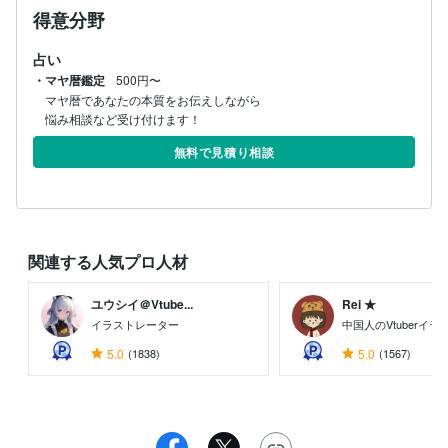
得意分野
占い
・マヤ暦鑑定
500円〜
マヤ暦であなたの本質をお伝えしながら

悩み相談など受け付けます！
無料で見積り相談
関連する人気プロ人材
ユウシイ＠Vtube...
Rei ★
イラストレーター
中国人のVtuberイ
5.0
(1838)
5.0
(1567)