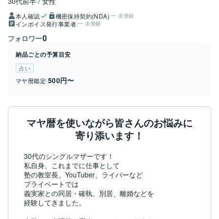
30代前半
女性
本人確認
機密保持契約(NDA)
未登録
インボイス発行事業者
未登録
0
フォロワー
納品ごとの予算目安
占い
500円〜
マヤ暦鑑定
マヤ暦を使いながら皆さんのお悩みに
寄り添います！
30代のシングルマザーです！

私自身、これまでに仕事として

塾の教室長、YouTuber、ライバーなど

プライベートでは

義実家との同居・確執、別居、離婚などを

経験してきました。
