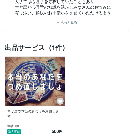
大学では心理学を専攻していたこともあり

マヤ暦と心理学の知識を活かしみなさんのお悩みに

寄り添い、解決のお手伝いをさせていただけるよう

活動して参りたいと思います！
もっと見る
出品サービス（1件）
マヤ暦で本当のあなたを深堀しま
す
0
実績
件
500
円
購入可能