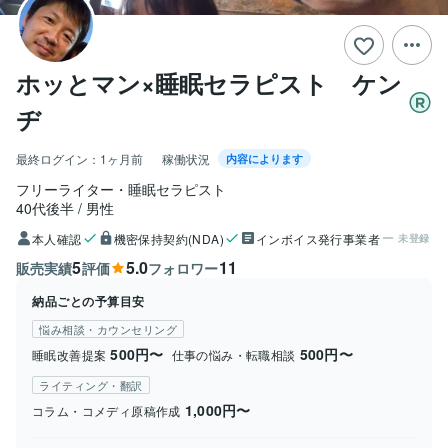
ホッとマン×睡眠セラピスト ケン
ヂ
最終ログイン：
1ヶ月前
稼働状況
内容によります
フリーライター・睡眠セラピスト
40代後半
男性
本人確認
機密保持契約(NDA)
インボイス発行事業者
未登録
5
5.0
11
販売実績
評価
フォロワー
納品ごとの予算目安
悩み相談・カウンセリング
500円〜
500円〜
睡眠改善提案
仕事の悩み・転職相談
ライティング・翻訳
1,000円〜
コラム・コメディ原稿作成