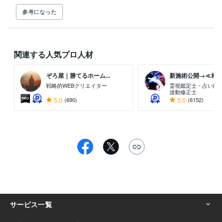
参考になった
関連する人気プロ人材
ぞろ屋｜勝てるホーム...
新施術公開→≪相手意
戦略的WEBクリエイター
霊視鑑定士・占い師
波動修正士
5.0
(690)
5.0
(6152)