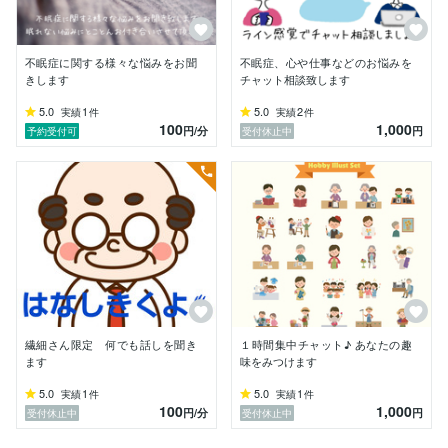
不眠症に関する様々な悩みをお聞
不眠症、心や仕事などのお悩みを
きします
チャット相談致します
5.0
1
5.0
2
実績
件
実績
件
100
1,000
円
/分
円
予約受付可
受付休止中
繊細さん限定 何でも話しを聞き
１時間集中チャット♪ あなたの趣
ます
味をみつけます
5.0
1
5.0
1
実績
件
実績
件
100
1,000
円
/分
円
受付休止中
受付休止中