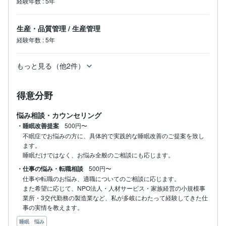
経験年数
:
5年
生産・品質管理
/
生産管理
経験年数
:
5年
もっと見る（他2件）
得意分野
悩み相談・カウンセリング
・睡眠改善提案
500円〜
不眠症でお悩みの方に、具体的で実践的な睡眠改善のご提案を致し
ます。

睡眠だけではなく、お悩み全般のご相談にも応じます。
・仕事の悩み・転職相談
500円〜
仕事や転職のお悩み、適職についてのご相談に応じます。

また希望に応じて、NPO法人・人材サービス・家族経営の小規模事
業所・3交代勤務の製造業など、私が多岐にわたって経験してきた仕
事の実情を教えます。
睡眠 悩み