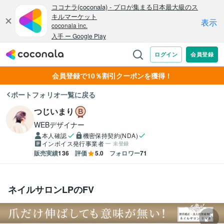
会員登録で10％割引クーポンを獲得！
ポートフォリオ一覧に戻る
つじいまり
WEBデザイナー
本人確認
機密保持契約(NDA)
インボイス発行事業者
未登録
販売実績
136
評価
5.0
フォロワー
71
ネイルサロンLPのFV