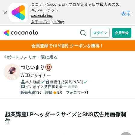
会員登録で10％割引クーポンを獲得！
ポートフォリオ一覧に戻る
つじいまり
WEBデザイナー
本人確認
機密保持契約(NDA)
インボイス発行事業者
未登録
販売実績
136
評価
5.0
フォロワー
71
起業講座LPヘッダー２サイズとSNS広告用画像制
作