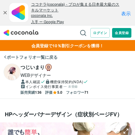
会員登録で10％割引クーポンを獲得！
ポートフォリオ一覧に戻る
つじいまり
WEBデザイナー
本人確認
機密保持契約(NDA)
インボイス発行事業者
未登録
販売実績
136
評価
5.0
フォロワー
71
HPヘッダーバナーデザイン（症状別ページFV）