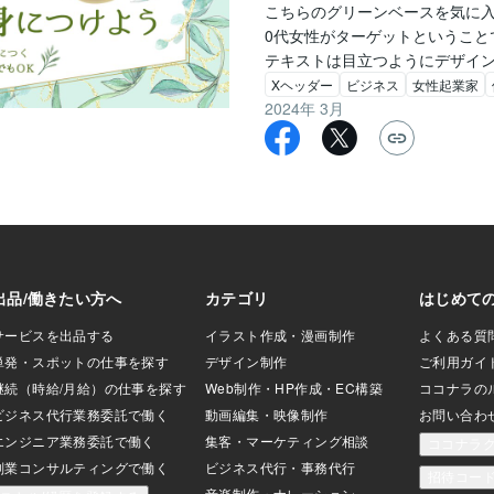
こちらのグリーンベースを気に入
0代女性がターゲットということ
テキストは目立つようにデザイ
Xヘッダー
ビジネス
女性起業家
2024年 3月