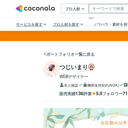
ポートフォリオ一覧に戻る
つじいまり
WEBデザイナー
本人確認
機密保持契約(NDA)
136
5.0
71
販売実績
評価
フォロワー