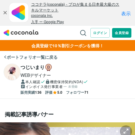
会員登録で10％割引クーポンを獲得！
ポートフォリオ一覧に戻る
つじいまり
WEBデザイナー
本人確認
機密保持契約(NDA)
インボイス発行事業者
未登録
販売実績
136
評価
5.0
フォロワー
71
掲載記事誘導バナー