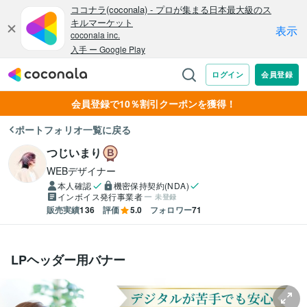
会員登録で10％割引クーポンを獲得！
ポートフォリオ一覧に戻る
つじいまり
WEBデザイナー
本人確認
機密保持契約(NDA)
インボイス発行事業者
未登録
販売実績
136
評価
5.0
フォロワー
71
LPヘッダー用バナー