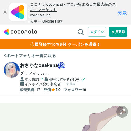
会員登録で10％割引クーポンを獲得！
ポートフォリオ一覧に戻る
おさかなosakana
グラフィッカー
本人確認
機密保持契約(NDA)
インボイス発行事業者
未登録
販売実績
117
評価
5.0
フォロワー
46