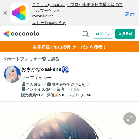
会員登録で10％割引クーポンを獲得！
ポートフォリオ一覧に戻る
おさかなosakana
グラフィッカー
本人確認
機密保持契約(NDA)
インボイス発行事業者
未登録
販売実績
117
評価
5.0
フォロワー
46