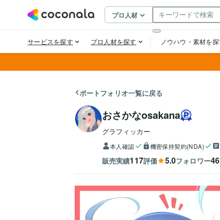
ポートフォリオ一覧に戻る
おさかなosakana
グラフィッカー
本人確認
機密保持契約(NDA)
117
5.0
46
販売実績
評価
フォロワー