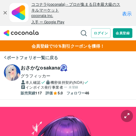
会員登録で10％割引クーポンを獲得！
ポートフォリオ一覧に戻る
おさかなosakana
グラフィッカー
本人確認
機密保持契約(NDA)
インボイス発行事業者
未登録
販売実績
117
評価
5.0
フォロワー
46