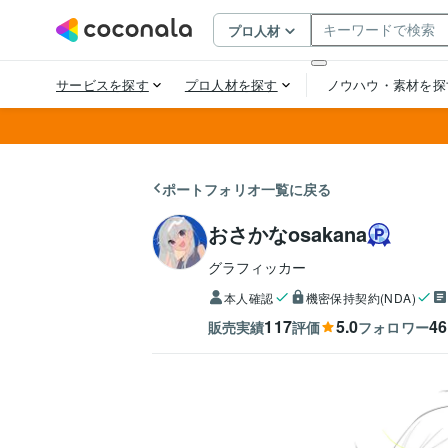
ポートフォリオ一覧に戻る
おさかなosakana
グラフィッカー
本人確認
機密保持契約(NDA)
117
5.0
46
販売実績
評価
フォロワー