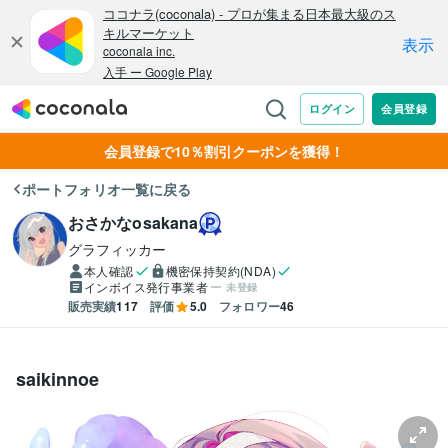
会員登録で10％割引クーポンを獲得！
ポートフォリオ一覧に戻る
おさかなosakana
グラフィッカー
本人確認
機密保持契約(NDA)
インボイス発行事業者
未登録
販売実績
117
評価
5.0
フォロワー
46
saikinnoe