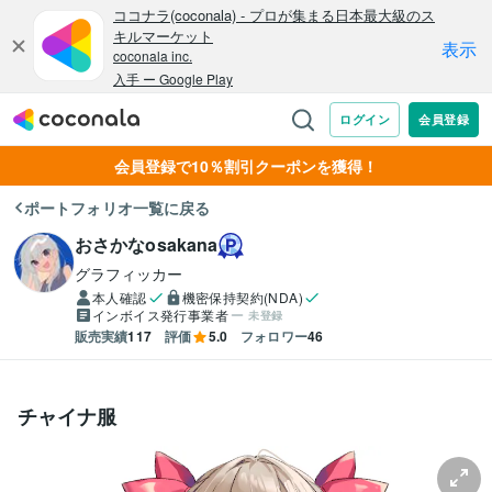
会員登録で10％割引クーポンを獲得！
ポートフォリオ一覧に戻る
おさかなosakana
グラフィッカー
本人確認
機密保持契約(NDA)
インボイス発行事業者
未登録
販売実績
117
評価
5.0
フォロワー
46
チャイナ服