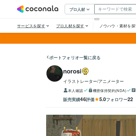
ポートフォリオ一覧に戻る
norosi
イラストレーター/アニメーター
本人確認
機密保持契約(NDA)
46
5.0
22
販売実績
評価
フォロワー