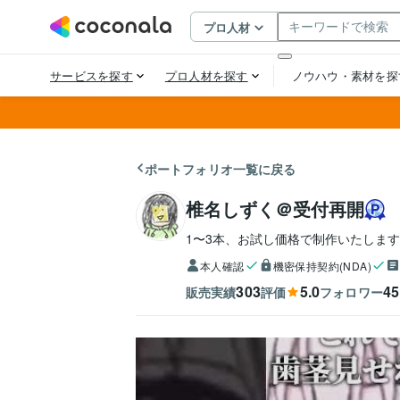
ポートフォリオ一覧に戻る
椎名しずく＠受付再開
1〜3本、お試し価格で制作いたしま
本人確認
機密保持契約(NDA)
303
5.0
45
販売実績
評価
フォロワー