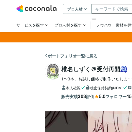
ポートフォリオ一覧に戻る
椎名しずく＠受付再開
1〜3本、お試し価格で制作いたしま
本人確認
機密保持契約(NDA)
303
5.0
45
販売実績
評価
フォロワー