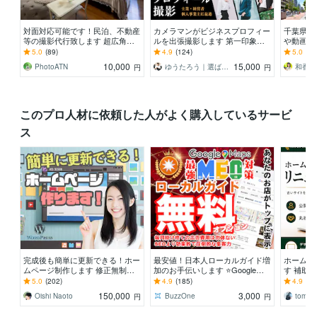
対面対応可能です！民泊、不動産
カメラマンがビジネスプロフィー
千葉県発
等の撮影代行致します 超広角レ
ルを出張撮影します 第一印象を
や動画を
ンズ使用＆全画像データ納品
変えて、クライアントから選ばれ
モデルの
5.0
(89)
4.9
(124)
5.0
(58
る写真をご提案
を撮影し
10,000
15,000
PhotoATN
ゆうたろう｜選ばれる顔を仕立てる専門家
和香葉 
円
円
このプロ人材に依頼した人がよく購入しているサービ
ス
完成後も簡単に更新できる！ホー
最安値！日本人ローカルガイド増
ホームペ
ムページ制作します 修正無制
加のお手伝いします ⭐Google認
す 補助
限！HP完成後も安心して相談で
定ローカルガイドは評価が高く信
P制作。
5.0
(202)
4.9
(185)
4.9
(14
きます
頼性を高めます
150,000
3,000
Oishi Naoto
BuzzOne
tomy2
円
円