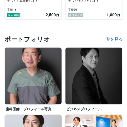
親戚のおじさんに

美しく写真修正します
美しく仕上げられます
「よく知らないけど、こんな事できる？」

1
0
実績
件
実績
件
ぐらい気軽な感覚でご相談頂けますと嬉しいです。

2,500
1,000
円
円
購入可能
受付休止中
よろしくお願いいたします！

＊＊＊＊＊

ポートフォリオ
一覧を見る
メインジャンルは、人物写真　と　商品写真　です。

▶︎人物撮影（広報誌、企業PRサイト、プロフィール写
真、アーティスト写真、家族写真　など）

▶︎商品撮影（医療機関、民泊、飲食店、料理写真、EC
サイト商品写真、商品イメージ写真　など）

撮影になれたタレントさんだけでなく、

一般のお客様の撮影経験も豊富ですので、

緊張しやすいお客様にリラックスして頂き、自然な笑顔
を引き出す技術に自信があります。

保育園のお子様からベテランのお医者様まで、心を通わ
せた魅力的な人物写真を得意としています。

歯科医師 プロフィール写真
ビジネスプロフィール
また、商品撮影も得意としています。

小さな撮影環境がありますので、1m以下の小規模な商
品撮影であれば、
