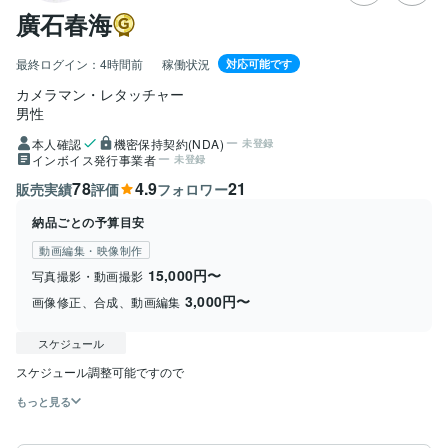
廣石春海
最終ログイン：
4時間前
稼働状況
対応可能です
カメラマン・レタッチャー
男性
本人確認
機密保持契約(NDA)
未登録
インボイス発行事業者
未登録
78
4.9
21
販売実績
評価
フォロワー
納品ごとの予算目安
動画編集・映像制作
15,000円〜
写真撮影・動画撮影
3,000円〜
画像修正、合成、動画編集
スケジュール
スケジュール調整可能ですので
もっと見る