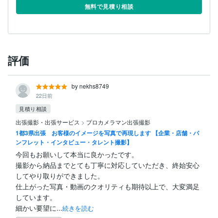
無料で見積り相談
評価
by nekhs8749
22日前
見積り相談
出張撮影・出張サービス
>
プロカメラマン出張撮影
1都3県出張 お客様のイメージを写真で再現します 【企業・店舗・パ
ンフレット・インタビュー・タレント撮影】
今回もお願いして本当に良かったです。

撮影から納品までとても丁寧に対応していただき、終始安心
してやり取りができました。

仕上がった写真・動画のクオリティも期待以上で、大変満足
しています。

細かい要望に...
続きを読む