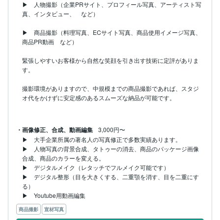
▶︎　人物撮影（企業PRサイト、プロフィール写真、アーティスト写
真、インタビュー、　など）

▶︎　商品撮影（料理写真、ECサイト写真、商品使用イメージ写真、
商品PR動画　など）

緊張しやすいお客様から自然な笑顔を引き出す技術に定評がありま
す。

撮影環境がありますので、中規模までの商品撮影であれば、スタジ
オ代をかけずに安定感のあるスムーズな納品が可能です。

・画像修正、合成、動画編集
3,000円〜
▶︎　大手企業所属の著名人の写真修正で多数実績あります。

▶︎　人物写真の背景合成、タトゥーの消去、商品のパッケージ画像
合成、商品のカラーを変える。

▶︎　デジタルメイク（レタッチでフルメイク可能です）

▶︎　デジタル整形（目を大きくする、二重顎を消す、目を二重にす
る）

▶︎　Youtube用動画編集
商品撮影
宣材写真