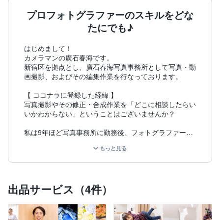
プロフォトグラファーのスキルをどな
たにでも♪
はじめまして！

カメラマンの廣石春海です。

新宿区を拠点とし、廣石春海写真事務所として写真・動
画撮影、およびその編集作業を行なっております。

【 ココナラに登録した経緯 】

写真撮影やその修正・合成作業を「どこに相談したらい
いかわからない」ということはございませんか？

私は9年ほど写真事務所に勤務後、フォトグラファーと
して受注を開始しました。

もっと見る
ご依頼いただく仕事は、8割以上が企業案件ですが

一般の家屋写真なども積極的にお引き受けしています。

出品サービス（4件）
きっかけはコロナ禍の暇な時期、

ご近所さんや、親戚、など

お世話になっている方々から、写真のお悩み相談を頂い
ていた時期です。
