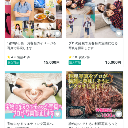
例えば

「婚活用のプロフィール写真が撮影したい。でもカメラ
が前に来ると、緊張して良い表情ができない。」

「料理写真を撮影してもらったけど、イマイチ美味しそ
うに見えない。」

「遺影写真をオシャレに堅苦しくなく撮影したい。」

1都3県出張 お客様のイメージを
プロの経験でお客様の宝物になる
などなど

写真で再現します
写真を撮影します
人生を左右するかもしれない切実な内容でした。

お話を聞けば聞くほど、写真関連のお悩みを抱える方が
4.9
41
5.0
7
実績
件
実績
件
15,000
15,000
多いかもと思い

円
円
購入可能
購入可能
どなたでも利用できる「ココナラ」さんに登録してみま
した。

スマホで写真も動画も綺麗に撮れるのに、なんか違
う。。。

そう感じたなら、プロカメラマンが使う知識や経験がお
役に立つかもしれません。

このココナラがプロカメラマンに相談できる窓口になれ
ば幸いです。

宝物になるウエディング写真へ、
諦めないで！その料理写真もっと