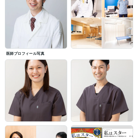
スタジオ代をかけずに安定感のあるスムーズな納品が可
能です。

お気軽にご連絡ください！

【撮影実績】

一般社団法人　江戸川北法人会

株式会社ベネッセコーポレーション

CUP シーユーピー株式会社

医師プロフィール写真
株式会社ボーコンセプト ジャパン

あまいろ呼吸器クリニック

アクア歯科クリニック

UUUM株式会社​

ギブクルー株式会社

ゴエンプロ合同会社

​他

■著名人

デヴィ夫人

江角マキコ

しなこ

山上兄弟

小南光司

他
