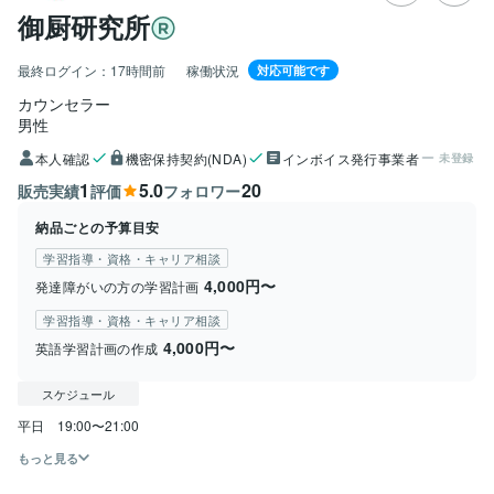
御厨研究所
最終ログイン：
17時間前
稼働状況
対応可能です
カウンセラー
男性
本人確認
機密保持契約(NDA)
インボイス発行事業者
未登録
1
5.0
20
販売実績
評価
フォロワー
納品ごとの予算目安
学習指導・資格・キャリア相談
4,000円〜
発達障がいの方の学習計画
学習指導・資格・キャリア相談
4,000円〜
英語学習計画の作成
スケジュール
もっと見る