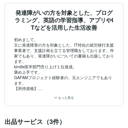
発達障がいの方を対象とした、プログ
ラミング、英語の学習指導、アプリやI
Tなどを活用した生活改善
初めまして。

主に発達障害の方を対象とした、IT特化の就労移行支援
事業者で、支援計画を立てる管理職をしております。作
家でもあり、発達障がいについての書籍も出版しており
ます。

kindle医学部門売り上げ１位達成。

褒め上手です。

GAFAMプロジェクト経験者の、元エンジニアでもあり
ます。

【所持資格】

精神保健福祉士

もっと見る
サービス管理責任者

ITパスポート

TOEICスコア840点

日本語教師

出品サービス（3件）
国際タクシードライバー