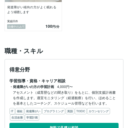
発達障がい傾向の方がよく眠れる
よう傾聴します
0
実績
件
100
円
/分
待機中のみ可
職種・スキル
得意分野
学習指導・資格・キャリア相談
・発達障がいの方の学習計画
4,000円〜
アセスメント（成育歴などの聞き取り）をもとに、個別支援計画書
を作成します。適宜モニタリング（経過観察）を行い、ほめること
を基本としたコーチング、スケジュール管理などを行います。
IT
福祉
発達障がい
プログラミング
英語
TOEIC
カウンセリング
生活改善
学習計画
無料で見積り相談