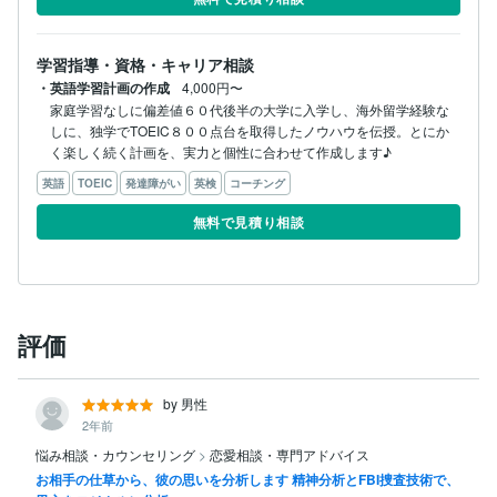
学習指導・資格・キャリア相談
・英語学習計画の作成
4,000円〜
家庭学習なしに偏差値６０代後半の大学に入学し、海外留学経験な
しに、独学でTOEIC８００点台を取得したノウハウを伝授。とにか
英語
TOEIC
発達障がい
英検
コーチング
無料で見積り相談
評価
by 男性
2年前
悩み相談・カウンセリング
>
恋愛相談・専門アドバイス
お相手の仕草から、彼の思いを分析します 精神分析とFBI捜査技術で、