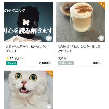
お相手の仕草から、彼の思いを分
心理系専門職が、男心を一緒に読
析します
み解きます
5.0
1
0
実績
件
実績
件
2,500
100
円
円
/分
購入可能
待機中のみ可