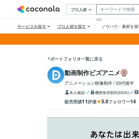
ポートフォリオ一覧に戻る
動画制作ビズアニメ
アニメーション映像制作
20代後半
本人確認
機密保持契約(NDA)
11
5.0
14
販売実績
評価
フォロワー