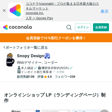
会員登録で10％割引クーポンを獲得！
ポートフォリオ一覧に戻る
Snopy Design
Webデザイナー, コーダー
本人確認
機密保持契約(NDA)
インボイス発行事業者
未登録
販売実績
199
評価
4.9
フォロワー
239
オンラインショップ LP（ランディングページ）制
作