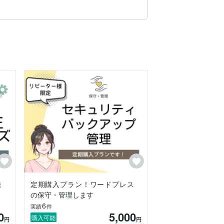
に全く興味がなかったにも関わらずカナダ
ちが働きだしたことで、「自分には働く選
ま
定期購入プラン！ワードプレス
の保守・管理します
6
実績
件
0
5,000
購入可能
円
円