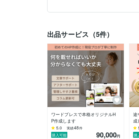
その後、退職を機に、結婚してくれない
にワーホリへ行き、1年過ごしました。

帰国後、結婚。

長女が生まれますが、持病が発覚。仕事を
出品サービス（5件）
収入に不安があったこと、また長女が年
択肢がない」と絶望。

現状を子どものせいにしたくなくて始めた
ワードプレスも自分で立ち上げ、SEOの
SEOやデザインは今でも、お金を払って学
初めてホームページを作る方も安心してお
＊サイト制作で心がけていること＊

①こまめに進捗状況をお知らせ。

連絡が空くと、「今どうなってるのかな？
ワードプレスで本格オリジナルH
途
できるだけ2日に1度は連絡をするようにし
P作成します
成
48
5.0
実績
件
②分かりやすい言葉で説明する。

90,000
「なぜそうしたのか」を分かりやすい言葉
購入可能
購
円