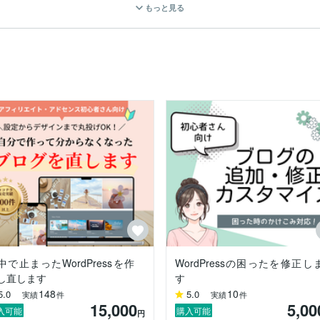
もっと見る
当時の彼氏に嫌気が差し、「奈良で腐りたくない！」との思いで、英語
続けることが難しくなりました。

長になった時に、それまで一緒に専業主婦として楽しんでいたママ友た
のが「ブログ」でした。

勉強やライティングの方法を学び、現在7年目。

び続けています。

任せください！

」と心配になりますよね。

中で止まったWordPressを作
WordPressの困ったを修正し
ております。

し直します
す
148
10
5.0
5.0
実績
件
実績
件
15,000
5,00
で説明するようにしています。

入可能
購入可能
円