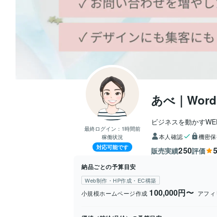
あべ｜Wor
ビジネスを動かすWE
最終ログイン：
1時間前
本人確認
機密保
稼働状況
対応可能です
250
5
販売実績
評価
納品ごとの予算目安
Web制作・HP作成・EC構築
100,000円〜
小規模ホームページ作成
アフィ