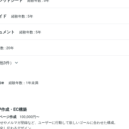
スプレッドシート
経験年数
:
5年
ライド
経験年数
:
5年
キュメント
経験年数
:
5年
年数
:
20年
他3件）
ce
経験年数：1年未満
P作成・EC構築
ページ作成
100,000円〜
わせやメルマガ登録など、ユーザーに行動して欲しいゴールに合わせた構成。

語化し伝わるデザイン。
