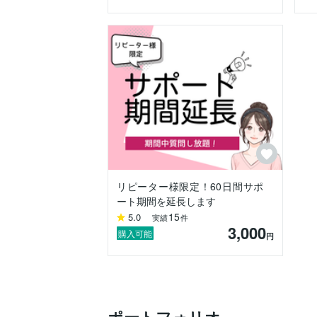
＊SEO対策について＊

せっかくサイトを作成しても、ユーザーに
SEO対策は、サイトに訪れる「ユーザー
あります。

ワードプレス内では主に、「セキュリティ
そのすべてに対策した状態で納品させてい
ユーザー向けに関しては、「分かりやすい
分かりやすいサイト構造に関しては、

・ユーザーがパッと見てどんなサイトなの
リピーター様限定！60日間サポ
・欲しい情報がすぐ見つかる

ート期間を延長します
サイト作りを心がけています。

15
5.0
実績
件
3,000
良質な記事に関してはお客様で行う作業で
購入可能
円
納品後のサポートやマニュアルをお読みい
＊安心してお任せいただけるように＊

「あべさんにお任せしてよかった」「サ
毎日楽しんで制作させていただいています