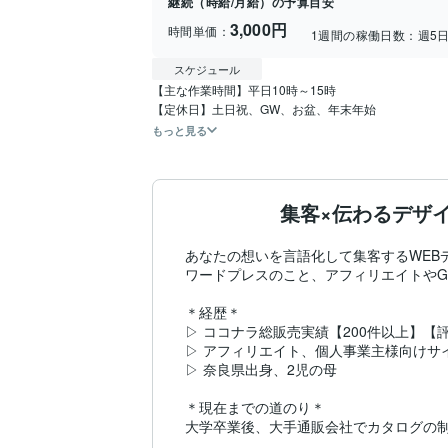
継続（時給/月給）の予算目安
3,000円
時間単価：
1週間の稼働日数：
週5
スケジュール
【主な作業時間】平日10時～15時

もっと見る
集客×伝わるデザ
あなたの想いを言語化して集客するWEB
ワードプレスのこと、アフィリエイトやG
＊経歴＊

▷ ココナラ総販売実績【200件以上】【評
▷ アフィリエイト、個人事業主様向けサイ
▷ 奈良県出身、2児の母

＊現在までの道のり＊

大学卒業後、大手通販会社でカタログの制