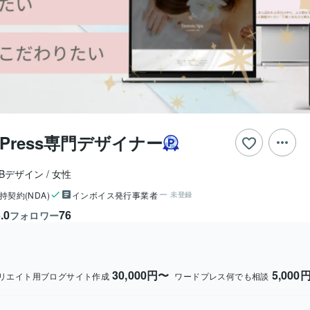
dPress専門デザイナー
Bデザイン
女性
持契約(NDA)
インボイス発行事業者
未登録
.0
76
フォロワー
30,000円〜
5,000
リエイト用ブログサイト作成
ワードプレス何でも相談