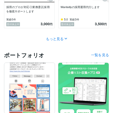
採用のプロが対応◎業務委託採用
Wantedlyの採用運用代行します
を徹底サポートします
0
5.0
3
実績
件
実績
件
3,000
3,500
円
円
受付休止中
受付休止中
もっと見る
ポートフォリオ
一覧を見る