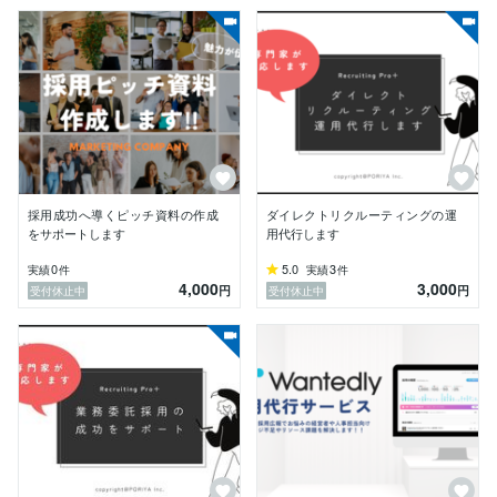
▼ 自動化テンプレート販売中

━━━━━━━━━━━━━━━━

Google Workspace Studioを使った業務自動化テンプレ
ートを出品しています。

コーディング不要・設定10分で導入可能。カスタマイ
ズも対応します。

▼ 得意なツール

ChatGPT/Claude/Gemini/Copilot/Google Workspace St
採用成功へ導くピッチ資料の作成
ダイレクトリクルーティングの運
をサポートします
用代行します
0
5.0
3
実績
件
実績
件
4,000
3,000
円
円
受付休止中
受付休止中