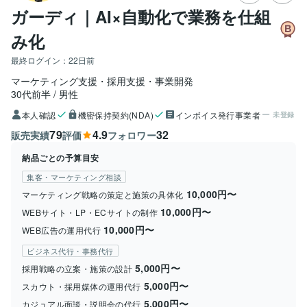
ガーディ｜AI×自動化で業務を仕組
み化
最終ログイン：
22日前
マーケティング支援・採用支援・事業開発
30代前半
男性
本人確認
機密保持契約(NDA)
インボイス発行事業者
未登録
79
4.9
32
販売実績
評価
フォロワー
納品ごとの予算目安
集客・マーケティング相談
10,000円〜
マーケティング戦略の策定と施策の具体化
10,000円〜
WEBサイト・LP・ECサイトの制作
10,000円〜
WEB広告の運用代行
ビジネス代行・事務代行
5,000円〜
採用戦略の立案・施策の設計
5,000円〜
スカウト・採用媒体の運用代行
5,000円〜
カジュアル面談・説明会の代行