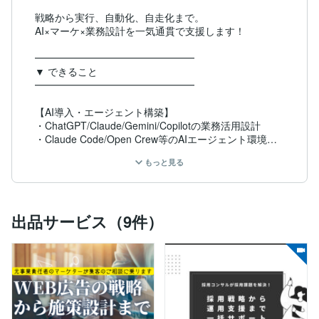
戦略から実行、自動化、自走化まで。

AI×マーケ×業務設計を一気通貫で支援します！

━━━━━━━━━━━━━━━━

▼ できること

━━━━━━━━━━━━━━━━

【AI導入・エージェント構築】

・ChatGPT/Claude/Gemini/Copilotの業務活用設計

・Claude Code/Open Crew等のAIエージェント環境構
築

もっと見る
・Copilot/Geminiでのカスタムエージェント構築

・社内ナレッジBot・カスタムGPTsの設計

・AI活用の社内研修・ワークショップ

出品サービス（9件）
【業務自動化・仕組み化】

・Google Workspace Studio(Flows)の自動化テンプレ
ート構築

・n8n/Makeを使ったワークフロー自動化

・GAS(Google Apps Script)による業務効率化

【マーケティング戦略・実行】

・戦略立案〜広告運用〜改善まで一貫支援
