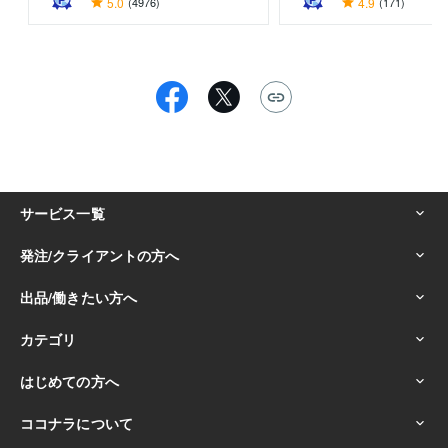
5.0
(4976)
4.9
(171)