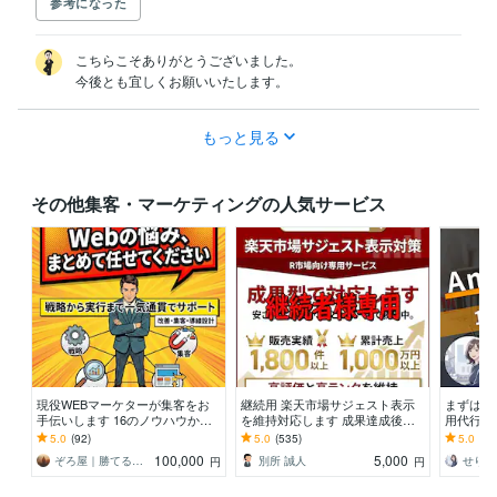
参考になった
こちらこそありがとうございました。

今後とも宜しくお願いいたします。
もっと見る
その他集客・マーケティングの人気サービス
現役WEBマーケターが集客をお
継続用 楽天市場サジェスト表示
まずはお試
手伝いします 16のノウハウから
を維持対応します 成果達成後の
用代行しま
御社に合った方法と戦略を進
表示維持・再対応を行います
用者があ
5.0
(92)
5.0
(535)
5.0
(9)
呈！！
ます！
100,000
5,000
ぞろ屋｜勝てるホームページ作成会社
別所 誠人
円
円