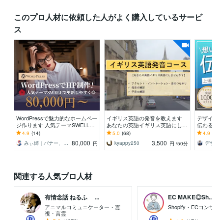
このプロ人材に依頼した人がよく購入しているサービ
ス
WordPressで魅力的なホームペー
イギリス英語の発音を教えます
デザイン
ジ作ります 人気テーマSWELL使
あなたの英語イギリス英語にしま
伝わる資
用・安心の対応でご相談にのりま
せんか？
図を共有
4.9
(14)
5.0
(68)
4.9
(72
す！
くるパー
80,000
3,500
みぃ姉｜バナー、HP、LP制作
kyappy250
円
円
/50分
関連する人気プロ人材
有情念話 ねるふ ...
EC MAKE◎Sh...
アニマルコミュニケーター・霊
Shopify・ECコン
視・言霊