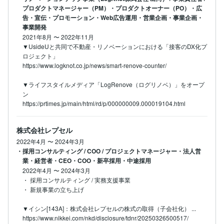
プロダクトマネージャー（PM）・プロダクトオーナー（PO）・広
告・宣伝・プロモーション・Web広告運用・営業企画・事業企画・
事業開発
2021年8月
〜
2022年11月
▼UsideUと共同で不動産・リノベーションにおける「接客のDX化プ
ロジェクト」

https://www.logknot.co.jp/news/smart-renove-counter/

▼ライフスタイルメディア「LogRenove（ログリノベ）」をオープ
ン

https://prtimes.jp/main/html/rd/p/000000009.000019104.html
株式会社レプセル
2022年4月
〜
2024年3月
・採用コンサルティング / COO / プロジェクトマネージャー・法人営
業・経営者・CEO・COO・新卒採用・中途採用
2022年4月
〜
2024年3月
・ 採用コンサルティング / 実務支援事業

・ 新規事業の立ち上げ

▼イシン[143A]：株式会社レプセルの株式の取得（子会社化） ...

https://www.nikkei.com/nkd/disclosure/tdnr/20250326500517/