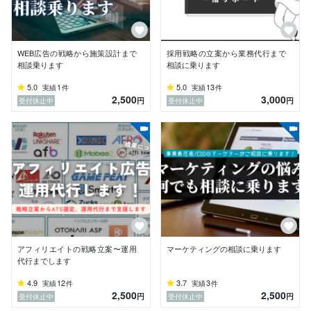
・Meta/Google広告の運用最適化

・WEBサイト・LP制作ディレクション

・SNS運用改善・営業導線設計

WEB広告の戦略から施策設計まで
採用戦略の立案から業務代行まで
【事業開発・EC】

相談乗ります
相談に乗ります
・新規事業の立ち上げ・グロース支援

・D2C商品企画・EC運営

5.0
1
5.0
13
実績
件
実績
件
2,500
3,000
・ピッチ資料・事業計画書の作成支援

円
円
受付休止中
受付休止中
【採用支援】

・採用戦略設計・ダイレクトリクルーティング運用

・Wantedly運用代行・面談代行

━━━━━━━━━━━━━━━━

▼ 実績・経歴

━━━━━━━━━━━━━━━━

・大手〜ベンチャーまで数十社の支援実績

・化粧品業界でマーケティングプランナー

・不動産テック企業で新規事業責任者(NY証券上場)

アフィリエイトの戦略立案〜運用
マーケティングの相談に乗ります
・採用支援ベンチャーCOO(後に上場企業へ売却)

代行までします
・AIコンサルティング会社 取締役(現任)

4.9
12
3.7
3
実績
件
実績
件
2,500
2,500
円
円
受付休止中
受付休止中
━━━━━━━━━━━━━━━━
