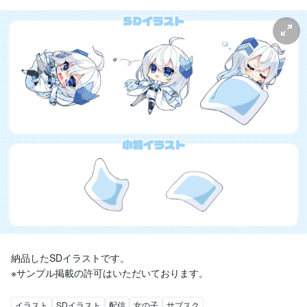
納品したSDイラストです。

※サンプル掲載の許可はいただいております。
イラスト
SDイラスト
配信
女の子
サブスク