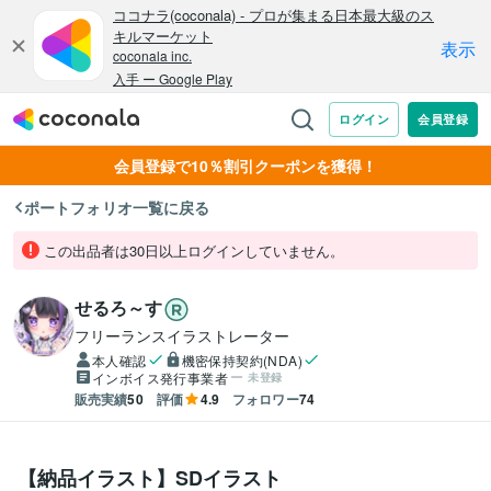
会員登録で10％割引クーポンを獲得！
ポートフォリオ一覧に戻る
この出品者は30日以上ログインしていません。
せるろ～す
フリーランスイラストレーター
本人確認
機密保持契約(NDA)
インボイス発行事業者
未登録
販売実績
50
評価
4.9
フォロワー
74
【納品イラスト】SDイラスト