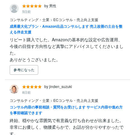
by 男性
5日前
コンサルティング・士業
>
ECコンサル・売上向上支援
成果最大化プラン・Amazon出品コンサルします 売上改善の土台を整
える伴走支援
リピート購入でした。Amazonの基本的な設定や広告運用、
今後の目指す方向性など真摯にアドバイスしてくださいまし
た。

ありがとうございました。
参考になった
by jinden_suzuki
8日前
コンサルティング・士業
>
ECコンサル・売上向上支援
コンサル内容の事前相談・質問をお受けします サービス内容や進め方
を事前確認できます
終始、穏やかな雰囲気で有意義な打ち合わせが出来ました。

非常にお優しく、物腰柔らかで、お話が分かりやすかったで
す。
