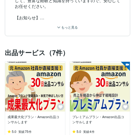
して、豊富な経験と知識を持っていますので、安心して
お任せください。

【お知らせ】

2024年8月に、Amazon Japanのパートナー・エージェ
もっと見る
ンシープログラムでGoldパートナーに認定されまし
た。これもひとえに、皆様とココナラ様のお力添えのお
かげです。今後も、皆様にご満足いただけるサービスの
提供に努めてまいりますので、どうぞよろしくお願い申
出品サービス（7件）
し上げます。

【略歴】

新卒後、大手調味料メーカーや医療機器輸入会社での勤
務を経て、Amazon Japanに入社。1年目は、出品者の
問合せ窓口で、出店に関する相談やトラブル解消を担
当。年間6,000件以上の問い合わせ対応を行い、出品者
様からは常に高評価をいただいていました。その後、営
業部門がリクルートした出品者をサポートするチームに
選抜され、年間サポート数TOPを5回達成。8年間で1,2
00社以上の立上げ・サポートに携わりました。2022年
夏にAmazonを退社し、以降はココナラでサービス提供
成果最大化プラン・Amazon出品コ
プレミアムプラン・Amazon出品コ
を開始しています。

ンサルします
ンサルします
【トラブルシューティングの重要性】

5.0
75
5.0
4
実績
件
実績
件