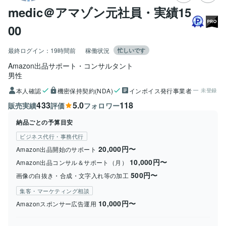
medic＠アマゾン元社員・実績15
00
最終ログイン：
19時間前
稼働状況
忙しいです
Amazon出品サポート・コンサルタント
男性
本人確認
機密保持契約(NDA)
インボイス発行事業者
未登録
433
5.0
118
販売実績
評価
フォロワー
納品ごとの予算目安
ビジネス代行・事務代行
20,000円〜
Amazon出品開始のサポート
10,000円〜
Amazon出品コンサル＆サポート（月）
500円〜
画像の白抜き・合成・文字入れ等の加工
集客・マーケティング相談
10,000円〜
Amazonスポンサー広告運用