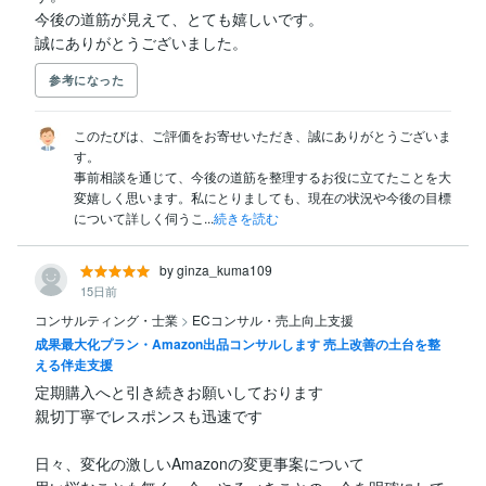
今後の道筋が見えて、とても嬉しいです。

誠にありがとうございました。
参考になった
このたびは、ご評価をお寄せいただき、誠にありがとうございま
す。

事前相談を通じて、今後の道筋を整理するお役に立てたことを大
変嬉しく思います。私にとりましても、現在の状況や今後の目標
について詳しく伺うこ...
続きを読む
by ginza_kuma109
15日前
コンサルティング・士業
>
ECコンサル・売上向上支援
成果最大化プラン・Amazon出品コンサルします 売上改善の土台を整
える伴走支援
定期購入へと引き続きお願いしております

親切丁寧でレスポンスも迅速です

日々、変化の激しいAmazonの変更事案について
