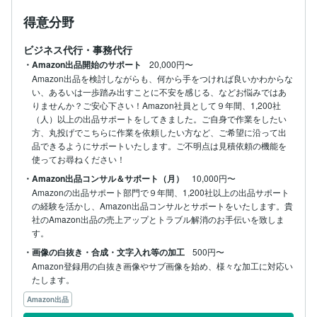
得意分野
ビジネス代行・事務代行
・Amazon出品開始のサポート
20,000円〜
Amazon出品を検討しながらも、何から手をつければ良いかわからな
い、あるいは一歩踏み出すことに不安を感じる、などお悩みではあ
りませんか？ご安心下さい！Amazon社員として９年間、1,200社
（人）以上の出品サポートをしてきました。ご自身で作業をしたい
方、丸投げでこちらに作業を依頼したい方など、ご希望に沿って出
品できるようにサポートいたします。ご不明点は見積依頼の機能を
使ってお尋ねください！
・Amazon出品コンサル＆サポート（月）
10,000円〜
Amazonの出品サポート部門で９年間、1,200社以上の出品サポート
の経験を活かし、Amazon出品コンサルとサポートをいたします。貴
社のAmazon出品の売上アップとトラブル解消のお手伝いを致しま
す。
・画像の白抜き・合成・文字入れ等の加工
500円〜
Amazon登録用の白抜き画像やサブ画像を始め、様々な加工に対応い
たします。
Amazon出品