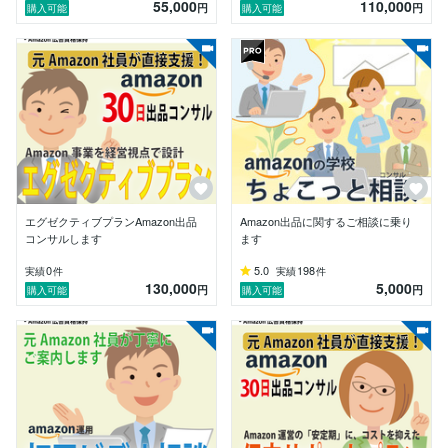
55,000
110,000
Amazonにおいては、戦略や戦術と同様に、トラブルシ
円
円
購入可能
購入可能
ューティングの能力が非常に重要です。さまざまな申請
エラー、制限の解除、出品停止など、予期せぬ問題が発
生することがあります。これらの問題が売上に悪影響を
与える前に、迅速かつ的確に解決することが不可欠で
す。テクニカルサポートだけに頼るのではなく、トラブ
ルの予防や短期間での解決策をご提供できる私の経験
が、貴社のリソースを守ります。

【高品質なサービスの提供のために】

皆様に常に最高のサービスを提供するため、現役のAm
azon社員との定期的な情報交換を行い、Amazonでの出
エグゼクティブプランAmazon出品
Amazon出品に関するご相談に乗り
品や実験・検証を通じて最新のトレンドを常に把握して
コンサルします
ます
います。

0
5.0
198
実績
件
実績
件
130,000
5,000
円
円
購入可能
購入可能
【お気軽にご相談ください】

Amazon出品に関してお困りのことがございましたら、
どうぞお気軽にご相談ください。