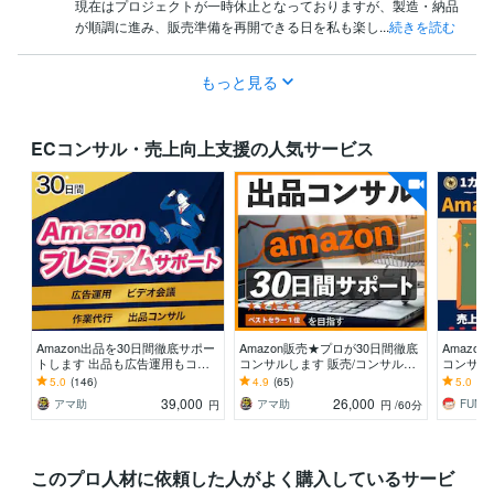
現在はプロジェクトが一時休止となっておりますが、製造・納品
が順調に進み、販売準備を再開できる日を私も楽し...
続きを読む
もっと見る
ECコンサル・売上向上支援の人気サービス
Amazon出品を30日間徹底サポー
Amazon販売★プロが30日間徹底
Amazo
トします 出品も広告運用もコン
コンサルします 販売/コンサル歴1
コンサル
サルも全て対応！プレミアムサポ
4年の実績！アマゾン販売はお任
丁寧にサ
5.0
(146)
4.9
(65)
5.0
(12
ート
せください！
級者向け/
39,000
26,000
アマ助
アマ助
円
円
/60分
このプロ人材に依頼した人がよく購入しているサービ