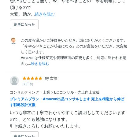
思い悩むことも無く、今、やるべきことの　今を明確にして
頂けるので

大変、助か...
続きを読む
参考になった
この度も温かいご評価をいただき、誠にありがとうございます。

「今やるべきことが明確になる」とのお言葉をいただき、大変嬉
しく思います。

Amazonは仕様変更や管理画面の変更も多く、対応に迷われる場
面も...
続きを読む
by 女性
30日前
コンサルティング・士業
>
ECコンサル・売上向上支援
プレミアムプラン・Amazon出品コンサルします 売上を構造から伸ば
す戦略設計支援
いつも非常に丁寧でわかりやすくご説明もしてくださいます
ので、とても勉強になります。

引き続きよろしくお願いいたします。
参考になった