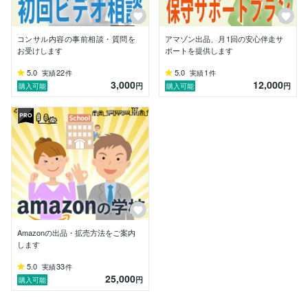
コンサル内容の事前相談・質問を
アマゾン出品、月1回の安心伴走サ
お受けします
ポートを提供します
5.0
22
5.0
1
実績
件
実績
件
3,000
12,000
円
円
購入可能
購入可能
Amazonの出品・拡売方法をご案内
します
5.0
33
実績
件
25,000
円
購入可能