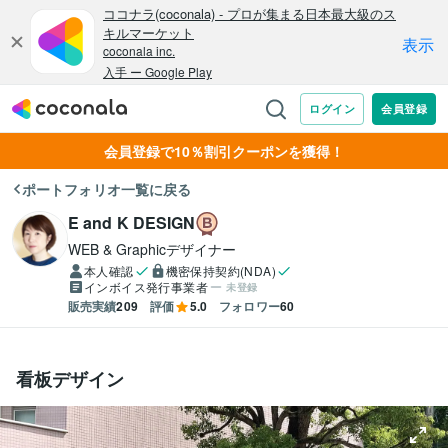
会員登録で10％割引クーポンを獲得！
ポートフォリオ一覧に戻る
E and K DESIGN
WEB & Graphicデザイナー
本人確認
機密保持契約(NDA)
インボイス発行事業者
未登録
販売実績
209
評価
5.0
フォロワー
60
看板デザイン