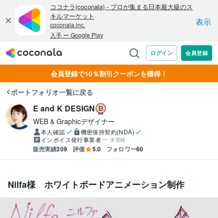
会員登録で10％割引クーポンを獲得！
ポートフォリオ一覧に戻る
E and K DESIGN
WEB & Graphicデザイナー
本人確認
機密保持契約(NDA)
インボイス発行事業者
未登録
販売実績
209
評価
5.0
フォロワー
60
Nilfa様 ホワイトボードアニメーション制作