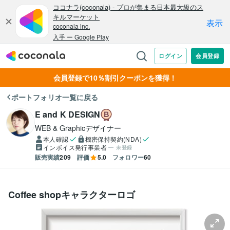
会員登録で10％割引クーポンを獲得！
ポートフォリオ一覧に戻る
E and K DESIGN
WEB & Graphicデザイナー
本人確認
機密保持契約(NDA)
インボイス発行事業者
未登録
販売実績
209
評価
5.0
フォロワー
60
Coffee shopキャラクターロゴ