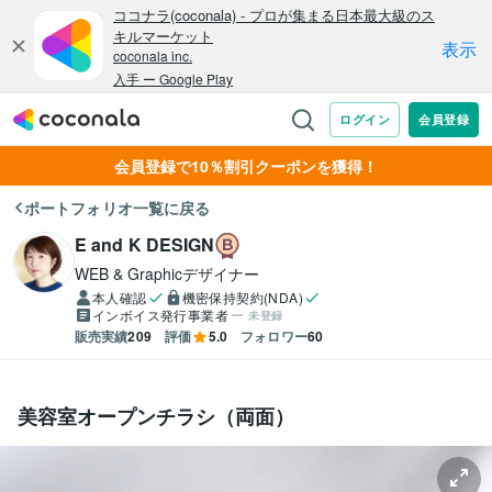
会員登録で10％割引クーポンを獲得！
ポートフォリオ一覧に戻る
E and K DESIGN
WEB & Graphicデザイナー
本人確認
機密保持契約(NDA)
インボイス発行事業者
未登録
販売実績
209
評価
5.0
フォロワー
60
美容室オープンチラシ（両面）