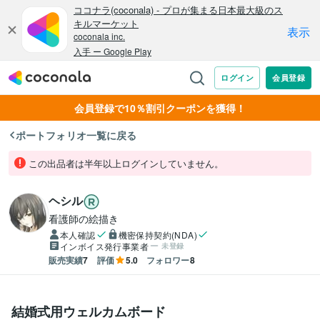
会員登録で10％割引クーポンを獲得！
ポートフォリオ一覧に戻る
この出品者は半年以上ログインしていません。
ヘシル
看護師の絵描き
本人確認
機密保持契約(NDA)
インボイス発行事業者
未登録
販売実績
7
評価
5.0
フォロワー
8
結婚式用ウェルカムボード