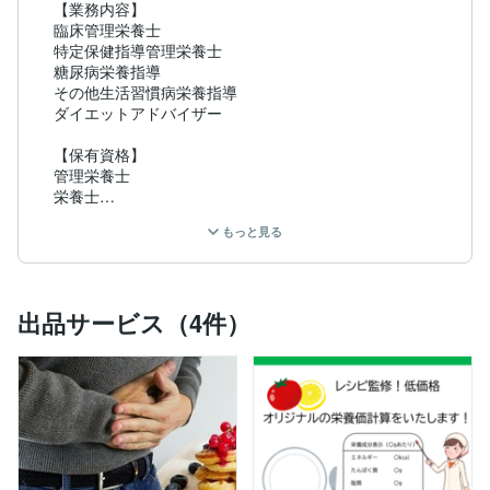
【業務内容】

臨床管理栄養士

特定保健指導管理栄養士

糖尿病栄養指導

その他生活習慣病栄養指導

ダイエットアドバイザー

【保有資格】

管理栄養士

栄養士

東京都糖尿病療養指導士

もっと見る
ロコモゼロトレーナー

認知症サポーター
出品サービス（4件）