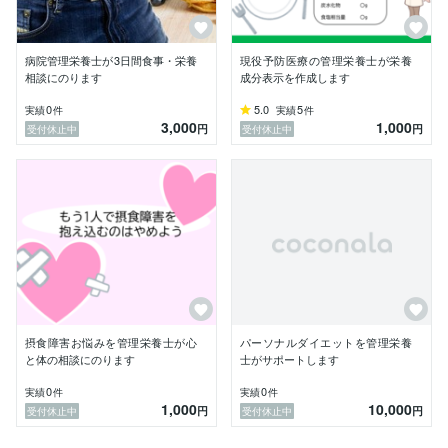
病院管理栄養士が3日間食事・栄養
現役予防医療の管理栄養士が栄養
相談にのります
成分表示を作成します
0
5.0
5
実績
件
実績
件
3,000
1,000
円
円
受付休止中
受付休止中
摂食障害お悩みを管理栄養士が心
パーソナルダイエットを管理栄養
と体の相談にのります
士がサポートします
0
0
実績
件
実績
件
1,000
10,000
円
円
受付休止中
受付休止中