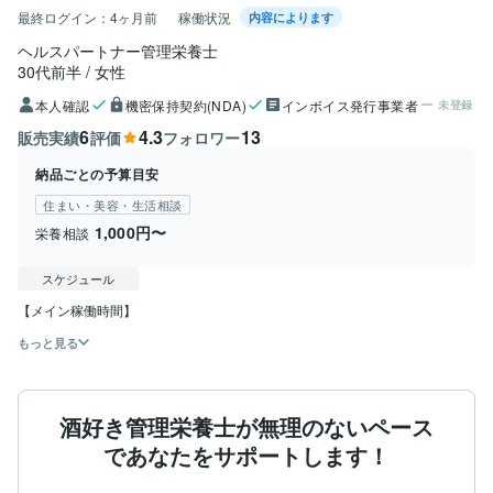
最終ログイン：
4ヶ月前
稼働状況
内容によります
ヘルスパートナー管理栄養士 
30代前半
女性
本人確認
機密保持契約(NDA)
インボイス発行事業者
未登録
6
4.3
13
販売実績
評価
フォロワー
納品ごとの予算目安
住まい・美容・生活相談
1,000円〜
栄養相談
スケジュール
【メイン稼働時間】
もっと見る
酒好き管理栄養士が無理のないペース
であなたをサポートします！