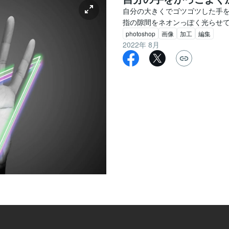
自分の大きくでゴツゴツした手を
指の隙間をネオンっぽく光らせ
photoshop
画像
加工
編集
2022年 8月