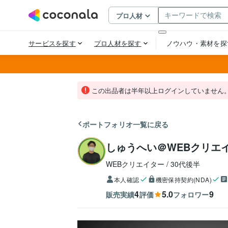
この出品者は半年以上ログインしていません
ポートフォリオ一覧に戻る
しゅうへい＠WEBクリエ
WEBクリエイター
30代後半
本人確認
機密保持契約(NDA)
4
5.0
9
販売実績
評価
フォロワー