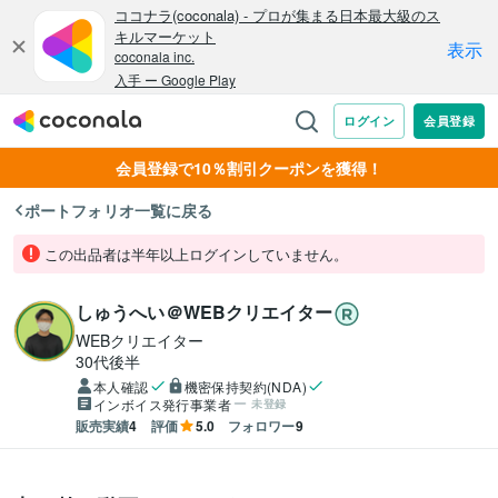
会員登録で10％割引クーポンを獲得！
ポートフォリオ一覧に戻る
この出品者は半年以上ログインしていません。
しゅうへい＠WEBクリエイター
WEBクリエイター
30代後半
本人確認
機密保持契約(NDA)
インボイス発行事業者
未登録
販売実績
4
評価
5.0
フォロワー
9