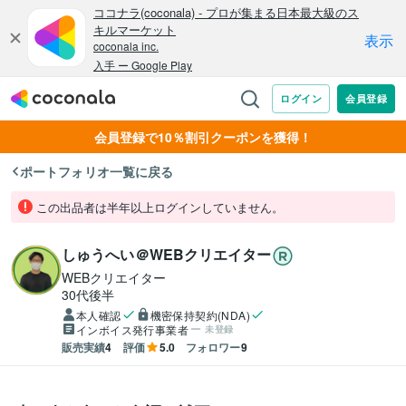
会員登録で10％割引クーポンを獲得！
ポートフォリオ一覧に戻る
この出品者は半年以上ログインしていません。
しゅうへい＠WEBクリエイター
WEBクリエイター
30代後半
本人確認
機密保持契約(NDA)
インボイス発行事業者
未登録
販売実績
4
評価
5.0
フォロワー
9