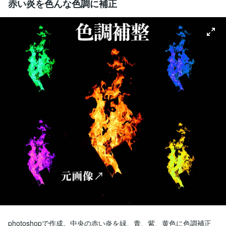
赤い炎を色んな色調に補正
photoshopで作成。中央の赤い炎を緑、青、紫、黄色に色調補正