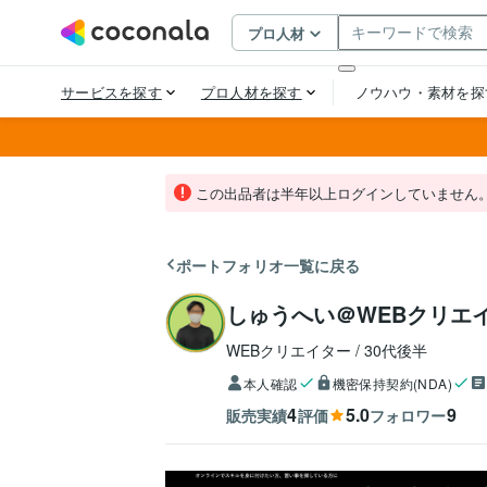
この出品者は半年以上ログインしていません
ポートフォリオ一覧に戻る
しゅうへい＠WEBクリエ
WEBクリエイター
30代後半
本人確認
機密保持契約(NDA)
4
5.0
9
販売実績
評価
フォロワー