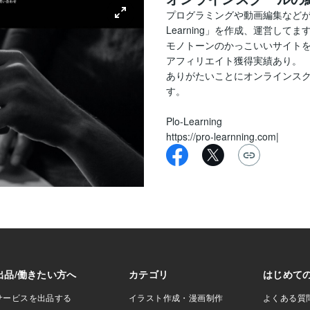
プログラミングや動画編集などが
Learning」を作成、運営してます
モノトーンのかっこいいサイトを
アフィリエイト獲得実績あり。

ありがたいことにオンラインス
す。

Plo-Learning

https://pro-learnning.com|