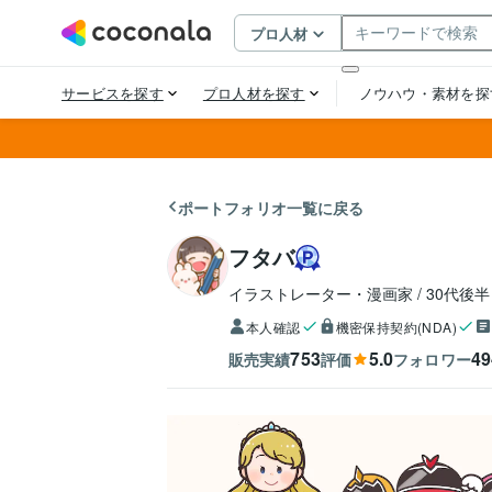
ポートフォリオ一覧に戻る
フタバ
イラストレーター・漫画家
30代後半
本人確認
機密保持契約(NDA)
753
5.0
49
販売実績
評価
フォロワー