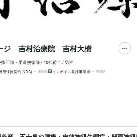
ージ 吉村治療院 吉村大樹
ジ指圧師・柔道整復師
40代前半
男性
機密保持契約(NDA)
インボイス発行事業者
未登録
未登録
鍼灸師。五十肩や腰痛・自律神経失調症・顔面神経