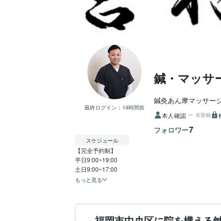
鍼・マッサ
鍼灸あん摩マッサー
最終ログイン：
14時間前
本人確認
未登録
7
フォロワー
スケジュール
【完全予約制】

平日9:00~19:00

もっと見る
福岡市中央区に院を構える